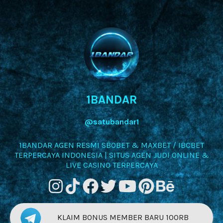
1BANDAR
@satubandar1
1BANDAR AGEN RESMI SBOBET & MAXBET / IBCBET
TERPERCAYA INDONESIA | SITUS AGEN JUDI ONLINE &
LIVE CASINO TERPERCAYA
KLAIM BONUS MEMBER BARU 100RB